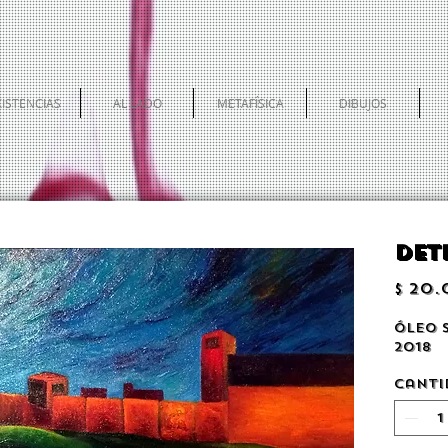
XISTENCIAS
AL LADO
METAFÍSICA
DIBUJOS
Det
$ 20
Óleo 
2018
Canti