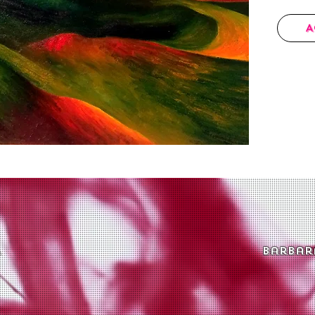
A
res - ArgentinA
barbar